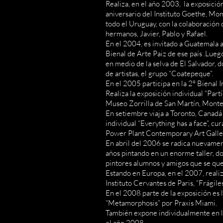
Realiza, en el año 2003, la exposición
aniversario del Instituto Goethe, Mon
todo el Uruguay, con la colaboración 
hermanos, Javier, Pablo y Rafael.
En el 2004, es invitado a Guatemala a
Bienal de Arte Paiz de ese país .Lue
en medio de la selva de El Salvador
de artistas, el grupo “Coatepeque”.
En el 2005 participa en la 2° Bienal I
Realiza la exposición individual “Partí
Museo Zorrilla de San Martín, Monte
En setiembre viaja a Toronto, Canadá
individual “Everything has a face”, c
Power Plant Contemporary Art Galle
En abril del 2006 se radica nuevamen
años pintando en un enorme taller, d
pintores alumnos y amigos que se que
Estando en Europa, en el 2007, realiz
Instituto Cervantes de Paris, “Frágile
En el 2008 parte de la exposición es
“Metamorphosis” por Praxis Miami.
También expone individualmente en la
el año 2008.