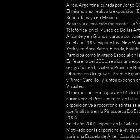
Aires, Argentina, curada por Jorge G
El mismo año, realiza la exposición “
Rufino Tamayo en México .
Realiza la exposición itinerante “La 
Telefónica en el Museo de Bellas Art
Alicante y en Granda, curada por Jos
En el año 2000 expone los "New Wo
York y en Boca Ratón, Florida, Estado
Participa como Invitado Especial en 
En febrero del 2001, realiza una expo
serigrafías en la Galería Praxis de B
Obtiene en Uruguay el Premio Figari 
y Rimer Cardillo, y juntos exponen e
Visuales.
El mismo año se inaugura en Madrid la 
curada por el Prof. Jiménez, en las sa
exposición va a recorrer distintas sal
que finalizará en la Pinacoteca Do Est
2005.
En el año 2002 expone en la Galerie P
Motivado por la experiencia vivida en 
abrir una Escuela de Arte, “Casablanca