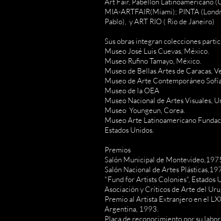
Art Fair, Pabellón Latinoamericano
MIA-ARTFAIR(Miami); PINTA (Londre
Pablo), y ART RIO ( Rio de Janeiro)
Sus obras integran colecciones parti
Museo José Luis Cuevas, México.
Museo Rufino Tamayo, México.
Museo de Bellas Artes de Caracas, V
Museo de Arte Contemporáneo Sofía 
Museo de la OEA
Museo Nacional de Artes Visuales, U
Museo Youngeun, Corea.
Museo Arte Latinoamericano Fundac
Estados Unidos.
Premios
Salón Municipal de Montevideo,197
Salón Nacional de Artes Plásticas,19
"Fund for Artists Colonies", Estados
Asociación y Críticos de Arte del Ur
Premio al Artista Extranjero en el LXX
Argentina, 1993.
Placa de reconocimiento por su labor 