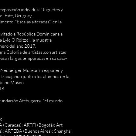
xposición individual “Juguetes y
del Este, Uruguay.
lmente “Escalas alteradas” en la
nvitado a República Dominicana a
 Lyle O Reitzel, la muestra
nero del año 2017.
a Colonia de artistas ,con artistas
asan largas temporadas en su casa-
el Neuberger Museum a exponer y
trabajando junto a los alumnos de la
 dicho Museo.
18.
fundación Atchugarry, "El mundo
e:
(Caracas); ARTFI (Bogotá); Art
); ARTEBA (Buenos Aires); Shanghai