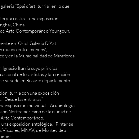
alería “Spai d´art Iturria”, en lo que
lery a realizar una exposición
anghai, China.
o de Arte Contemporáneo Youngeun,
mente en Oriol Galeria D´Art
 Un mundo entre mundos”,…
ce y en la Municipalidad de Miraflores,
 Ignacio Iturria cuyo principal
acional de los artistas y la creación
iene su sede en Rosario departamento
ión Iturria con una exposición
: “Desde las entrañas”
na exposición individual: “Arqueologia
ruano Norteamericano de la ciudad de
ce Arte Contemporáneo.
una exposición antológica, "Pintar es
es Visuales, MNAV, de Montevideo
iménez