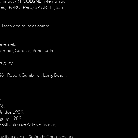
 (China); ART COLGNE (Alemania);
s); PARC (Perú).SP ARTE ( San
culares y de museos como:
enezuela.
Imber, Caracas, Venezuela.
ruguay.
ión Robert Gumbiner, Long Beach,
5.
76.
 Unidos,1989.
uguay, 1989.
-XII Salón de Artes Plásticas,
artística en el Salón de Conferencias