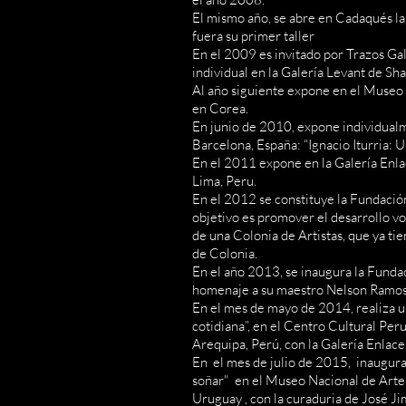
El mismo año, se abre en Cadaqués la g
fuera su primer taller
En el 2009 es invitado por Trazos Gal
individual en la Galería Levant de Sh
Al año siguiente expone en el Muse
en Corea.
En junio de 2010, expone individual
Barcelona, España: “Ignacio Iturria:
En el 2011 expone en la Galería Enla
Lima, Peru.
En el 2012 se constituye la Fundación
objetivo es promover el desarrollo voc
de una Colonia de Artistas, que ya t
de Colonia.
En el año 2013, se inaugura la Fundac
homenaje a su maestro Nelson Ramos
En el mes de mayo de 2014, realiza u
cotidiana”, en el Centro Cultural Pe
Arequipa, Perú, con la Galería Enla
En el mes de julio de 2015, inaugura 
soñar" en el Museo Nacional de Art
Uruguay , con la curaduria de José J