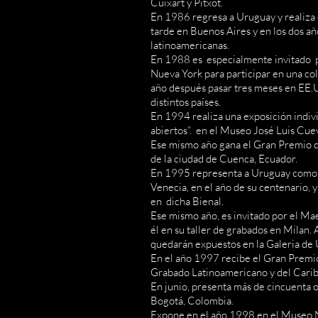
Cuixart y Pitxot.
En 1986 regresa a Uruguay y realiza 
tarde en Buenos Aires y en los dos añ
latinoamericanas.
En 1988 es especialmente invitado po
Nueva York para participar en una colon
año después pasar tres meses en EE.U
distintos países.
En 1994 realiza una exposición indiv
abiertos”. en el Museo José Luis Cue
Ese mismo año gana el Gran Premio de
de la ciudad de Cuenca, Ecuador.
En 1995 representa a Uruguay como ú
Venecia, en el año de su centenario, 
en dicha Bienal.
Ese mismo año, es invitado por el Mae
él en su taller de grabados en Milan. 
quedarán expuestos en la Galeria de 
En el año 1997 recibe el Gran Premio 
Grabado Latinoamericano y del Carib
En junio, presenta más de cincuenta
Bogotá, Colombia.
Expone en el año 1998 en el Museo N