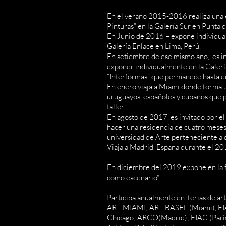
En el verano 2015-2016 realiza una e
Pinturas” en la Galería Sur en Punta 
En Junio de 2016 – expone individua
Galería Enlace en Lima, Perú.
En setiembre de ese mismo año, es i
exponer individualmente en la Galería
“Interformas” que permanece hasta e
En enero viaja a Miami donde forma un
uruguayos, españoles y cubanos que p
taller.
En agosto de 2017, es invitado por 
hacer una residencia de cuatro meses 
universidad de Arte perteneciente a
Viaja a Madrid, España durante el 20
En diciembre del 2019 expone en la 
como escenario".
Participa anualmente en ferias de art
ART MIAMI; ART BASEL (Miami), FIA 
Chicago; ARCO(Madrid); FIAC (París