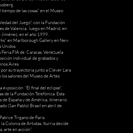
lusberg.
El tiempo de las cosas” en el Museo
Soledad del Juego", con la Fundación
es de Valencia, luego en Madrid, en
é Jiménez, en el año 1999.
rks" en Marlborough Gallery en New
s Unidos.
la Feria FIA de Caracas, Venezuela
sición individual de grabados y
uenos Aires
por su trayectoria junto a Clever Lara
n los salones del Museo de Artes
exposición “El final del eclipse”,
las de la Fundación Telefónica. Esta
as de España y de América, itinerario
ado (San Pablo) Brasil en abril de
atrice Trigano de Paris.
la Colonia de Artistas, Iturria decide
, arte en acción”.